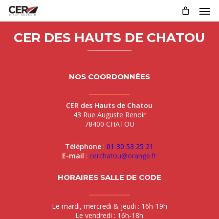
Skip
Men
to
main
content
CER DES HAUTS DE CHATOU
NOS COORDONNÉES
CER des Hauts de Chatou
43 Rue Auguste Renoir
78400 CHATOU
Téléphone
:
01 30 53 25 21
E-mail
:
cerchatou@orange.fr
HORAIRES SALLE DE CODE
Le mardi, mercredi & jeudi : 16h-19h
Le vendredi : 16h-18h