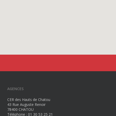
AGENCES
CER des Hauts de Chatou
43 Rue Auguste Renoir
78400 CHATOU
Téléphone : 01 30 53 25 21